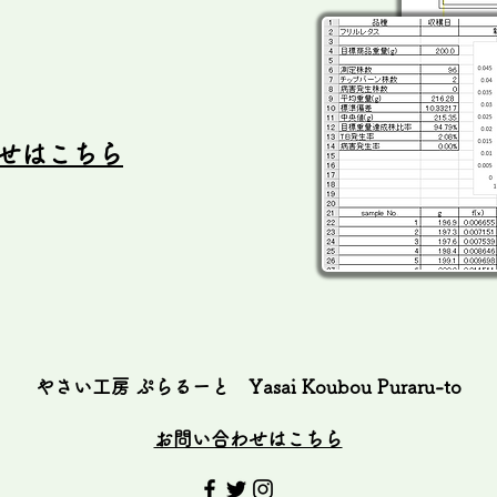
。
わせはこちら
​やさい工房 ぷらるーと Yasai Koubou Puraru-to​
​お問い合わせはこちら