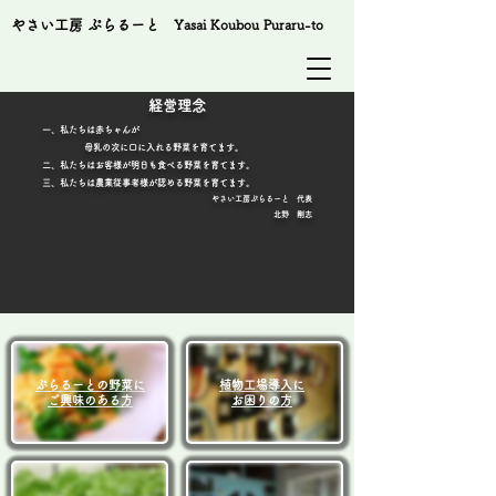
​やさい工房 ぷらるーと
Yasai Koubou Puraru-to
​経営理念
一、私たちは赤ちゃんが
母乳の次に口に入れる野菜を育てます。
二、私たちはお客様が明日も食べる野菜を育てます。
三、私たちは農業従事者様が認める野菜を育てます。
​やさい工房ぷらるーと 代表
​北野 剛志
ぷらるーとの野菜に
​植物工場導入に
ご興味のある方
​お困りの方